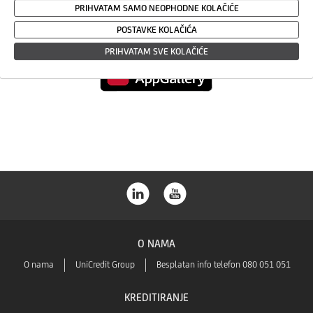
Play
PRIHVATAM SAMO NEOPHODNE KOLAČIĆE
App
POSTAVKE KOLAČIĆA
PRIHVATAM SVE KOLAČIĆE
Store
Huawei
Store
O NAMA
O nama
UniCredit Group
Besplatan info telefon 080 051 051
KREDITIRANJE