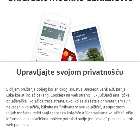
Upravljajte svojom privatnošću
S ciljem pružanja boljeg korisničkog iskustva Unicredit Bank a.d. Banja
Luka koristi kolačiće (eng. Cookies) na web stranici, uključujući analitičke,
aplikacija mobilnog bankarstva!
oglašivačke i kolačiće treće strane. Ukoliko se slažete s prihvatanjem svih
navedenih kolačića, kliknite na ''Prihvatam sve kolačiće'', u suprotnom
uvijek možete urediti saglasnost za kolačiće u ''Postavkama kolačića''. Više
informacija o kolačićima možete potražiti ovdje (on ‘’ovdje’’ please link this
web page:
ovdje
.
Google