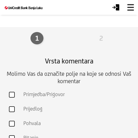
Recite
nam
1
2
Vrsta komentara
Molimo Vas da označite polje na koje se odnosi Vaš
komentar
Primjedba/Prigovor
Prijedlog
Pohvala
Pitanje