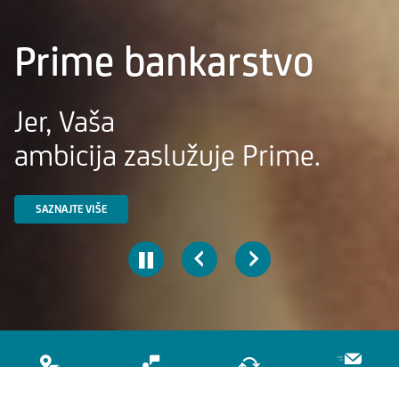
Prime bankarstvo
Jer, Vaša
ambicija zaslužuje Prime.
SAZNAJTE VIŠE
ZAKAŽITE
PRONAĐITE NAS
KONTAKTI
KURSNA LISTA
SASTANAK