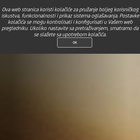
×
M-bank
Ova web stranica koristi kolačiće za pružanje boljeg korisničkog
UniCredit Bank Banja Luka
POGLEDAJ
BESPLATNO Preuzmi na Google Play
iskustva, funkcionalnosti i prikaz sistema oglašavanja. Postavke
kolačića se mogu kontrolisati i konfigurisati u Vašem web
Stanovništvo
pregledniku. Ukoliko nastavite sa pretraživanjem, smatramo da
se slažete sa upotrebom kolačića.
OK