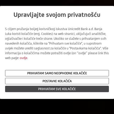
Upravljajte svojom privatnošću
S ciljem pružanja boljeg korisničkog iskustva Unicredit Bank a.d. Banja
Luka koristi kolačiće (eng. Cookies) na web stranici, uključujući analitičke,
oglašivačke i kolačiće treće strane. Ukoliko se slažete s prihvatanjem svih
navedenih kolačića, kliknite na ''Prihvatam sve kolačiće'', u suprotnom
uvijek možete urediti saglasnost za kolačiće u ''Postavkama kolačića''. Više
informacija o kolačićima možete potražiti ovdje (on ‘’ovdje’’ please link this
web page:
ovdje
.
PRIHVATAM SAMO NEOPHODNE KOLAČIĆE
POSTAVKE KOLAČIĆA
PRIHVATAM SVE KOLAČIĆE