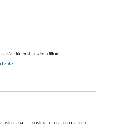
 osjećaj sigurnosti u svim prilikama.
ma Banke
.
Vaša ušteđevina nakon isteka perioda oročenja prebaci