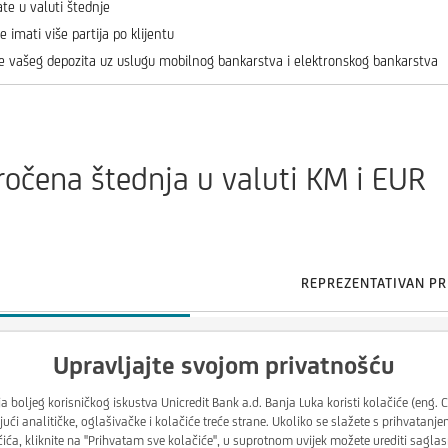
te u valuti štednje
e imati više partija po klijentu
je vašeg depozita uz uslugu mobilnog bankarstva i elektronskog bankarstva
ročena štednja u valuti KM i EUR
REPREZENTATIVAN PR
a, klasična, rentna i favorit štednja.
Upravljajte svojom privatnošću
6 meseci
a boljeg korisničkog iskustva Unicredit Bank a.d. Banja Luka koristi kolačiće (eng.
i
ujući analitičke, oglašivačke i kolačiće treće strane. Ukoliko se slažete s prihvatanje
ća, kliknite na ''Prihvatam sve kolačiće'', u suprotnom uvijek možete urediti sagla
eci