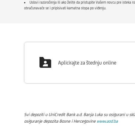
Uslovi razoročenja ili ako želite da pristupite Vašem novcu pre isteka
obračunavaće se i pripisivati kamatna stopa po viđenju.
Aplicirajte za štednju online
Svi depoziti u UniCredit Bank a.d. Banja Luka su osigurani u 
osiguranje depozita Bosne i Hercegovine
www.aod.ba