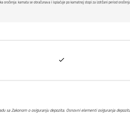
 roka oročenja: kamata se obračunava i isplaćuje po kamatnoj stopi za izdržani period oroče
skladu sa Zakonom o osiguranju depozita. Osnovni elementi osiguranja depozi