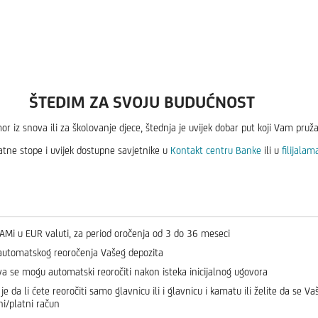
ŠTEDIM ZA SVOJU BUDUĆNOST
or iz snova ili za školovanje djece, štednja je uvijek dobar put koji Vam pruža
atne stope i uvijek dostupne savjetnike u
Kontakt centru Banke
ili u
filijala
AMi u EUR valuti, za period oročenja od 3 do 36 meseci
utomatskog reoročenja Vašeg depozita
va se mogu automatski reoročiti nakon isteka inicijalnog ugovora
je da li ćete reoročiti samo glavnicu ili i glavnicu i kamatu ili želite da se 
i/platni račun