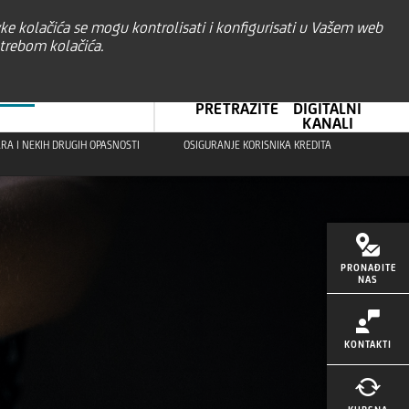
vke kolačića se mogu kontrolisati i konfigurisati u Vašem web
O NAMA
BHS
trebom kolačića.
RANJE
PRETRAŽITE
DIGITALNI
KANALI
RA I NEKIH DRUGIH OPASNOSTI
OSIGURANJE KORISNIKA KREDITA
PRONAĐITE
NAS
KONTAKTI