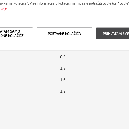
tavkama kolačića''. Više informacija o kolačićima možete potražiti ovdje (on ‘’ovdje’
ovdje
.
dnja
Rentna štednja
VATAM SAMO
POSTAVKE KOLAČIĆA
PRIHVATAM SVE
-
DNE KOLAČIĆE
-
0,9
1,2
1,6
1,8