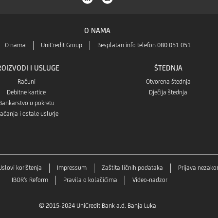
O NAMA
O nama
UniCredit Group
Besplatan info telefon 080 051 051
ROIZVODI I USLUGE
ŠTEDNJA
Računi
Otvorena štednja
Debitne kartice
Dječija štednja
Bankarstvo u pokretu
aćanja i ostale usluge
Uslovi korištenja
Impressum
Zaštita ličnih podataka
Prijava nezakoni
IBOR's Reform
Pravila o kolačićima
Video-nadzor
© 2015-2024 UniCredit Bank a.d. Banja Luka