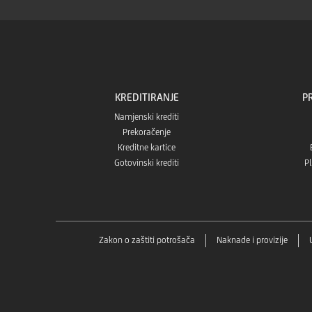
KREDITIRANJE
P
Namjenski krediti
Prekoračenje
Kreditne kartice
Gotovinski krediti
Pl
Zakon o zaštiti potrošača
Naknade i provizije