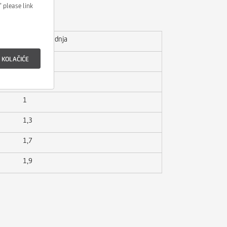
’ please link
Favorit štednja
 KOLAČIĆE
-
0,5
1
1,3
1,7
1,9