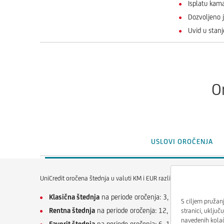
Isplatu kama
Dozvoljeno j
Uvid u stan
O
USLOVI OROČENJA
UniCredit oročena štednja u valuti KM i EUR razlikuje se vrsti oročenj
Klasična štednja
na periode oročenja: 3, 6, 12, 18, 24 i 3
S ciljem pružanj
Rentna štednja
na periode oročenja: 12, 18, 24 i 36 mesec
stranici, uključ
navedenih kolači
Favorit štednja
na periode oročenja: 6, 12, 18, 24 i 36 mes