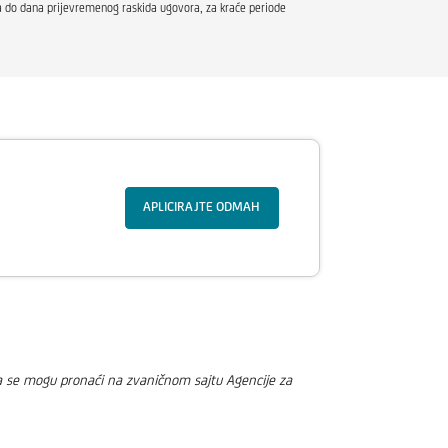
nja do dana prijevremenog raskida ugovora, za kraće periode
APLICIRAJTE ODMAH
ta se mogu pronaći na zvaničnom sajtu Agencije za