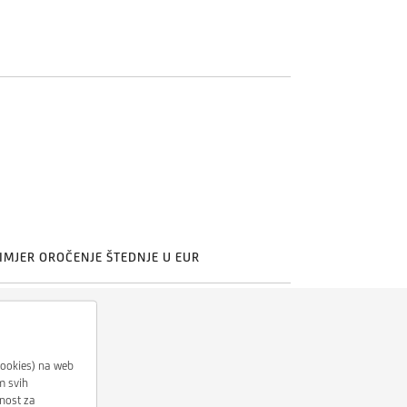
IMJER OROČENJE ŠTEDNJE U EUR
 Cookies) na web
m svih
snost za