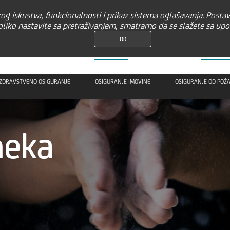
čkog iskustva, funkcionalnosti i prikaz sistema oglašavanja. Posta
NI KLIJENTI
FINANSIJSKE INSTITUCIJE
oliko nastavite sa pretraživanjem, smatramo da se slažete sa upo
OK
RANJE
RAČUNI I PLAĆANJA
ŠTEDNJA
DIGITALNE USLUGE
OSIGU
ZDRAVSTVENO OSIGURANJE
OSIGURANJE IMOVINE
OSIGURANJE OD POŽA
neka