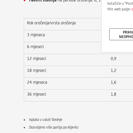
kolačiće u ''Pos
this web page:
Rok oročenja/vrsta oročenja
Klasična šte
PRIH
3 mjeseca
0,1
NEOPHO
6 mjeseci
0,4
12 mjeseci
0,9
18 mjeseci
1,2
24 mjeseca
1,6
36 mjeseci
1,8
Isplata u valuti štednje
Dozvoljeno više partija po klijentu