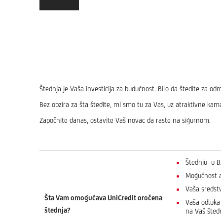
Štednja je Vaša investicija za budućnost. Bilo da štedite za odm
Bez obzira za šta štedite, mi smo tu za Vas, uz atraktivne kam
Započnite danas, ostavite Vaš novac da raste na sigurnom.
Štednju u B
Mogućnost a
Vaša sredst
Šta Vam omogućava UniCredit oročena
Vaša odluka 
štednja?
na Vaš štedn