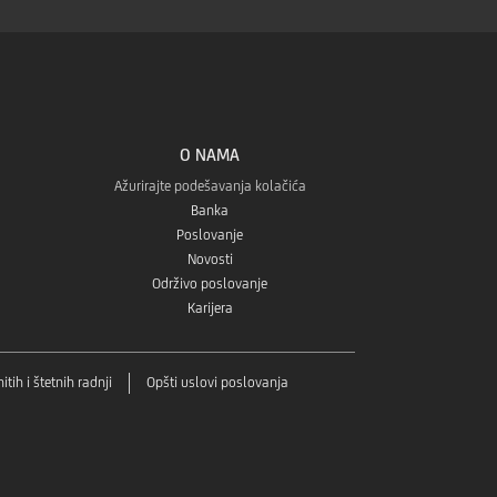
O NAMA
Ažurirajte podešavanja kolačića
Banka
Poslovanje
Novosti
Održivo poslovanje
Karijera
tih i štetnih radnji
Opšti uslovi poslovanja