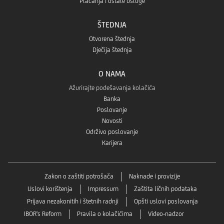
Plaćanja i ostale usluge
ŠTEDNJA
Otvorena štednja
Dječija štednja
O NAMA
Ažurirajte podešavanja kolačića
Banka
Poslovanje
Novosti
Održivo poslovanje
Karijera
Zakon o zaštiti potrošača
Naknade i provizije
Uslovi korištenja
Impressum
Zaštita ličnih podataka
Prijava nezakonitih i štetnih radnji
Opšti uslovi poslovanja
IBOR's Reform
Pravila o kolačićima
Video-nadzor