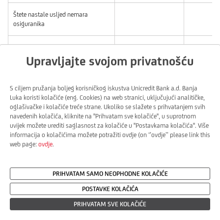
Štete nastale usljed nemara
osiguranika
Neimenovane opasnosti
Upravljajte svojom privatnošću
S ciljem pružanja boljeg korisničkog iskustva Unicredit Bank a.d. Banja
Luka koristi kolačiće (eng. Cookies) na web stranici, uključujući analitičke,
ŠTA SVE MOŽETE OSIGURATI?
oglašivačke i kolačiće treće strane. Ukoliko se slažete s prihvatanjem svih
navedenih kolačića, kliknite na ''Prihvatam sve kolačiće'', u suprotnom
uvijek možete urediti saglasnost za kolačiće u ''Postavkama kolačića''. Više
informacija o kolačićima možete potražiti ovdje (on ‘’ovdje’’ please link this
UGOVARANJE OSIGURANJA
web page:
ovdje
.
PREDNOSTI
PRIHVATAM SAMO NEOPHODNE KOLAČIĆE
POSTAVKE KOLAČIĆA
PRIHVATAM SVE KOLAČIĆE