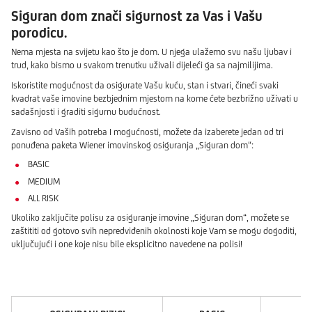
Siguran dom znači sigurnost za Vas i Vašu
porodicu.
Nema mjesta na svijetu kao što je dom. U njega ulažemo svu našu ljubav i
trud, kako bismo u svakom trenutku uživali dijeleći ga sa najmilijima.
Iskoristite mogućnost da osigurate Vašu kuću, stan i stvari, čineći svaki
kvadrat vaše imovine bezbjednim mjestom na kome ćete bezbrižno uživati u
sadašnjosti i graditi sigurnu budućnost.
Zavisno od Vaših potreba I mogućnosti, možete da izaberete jedan od tri
ponuđena paketa Wiener imovinskog osiguranja „Siguran dom“:
BASIC
MEDIUM
ALL RISK
Ukoliko zaključite polisu za osiguranje imovine „Siguran dom“, možete se
zaštititi od gotovo svih nepredviđenih okolnosti koje Vam se mogu dogoditi,
uključujući i one koje nisu bile eksplicitno navedene na polisi!