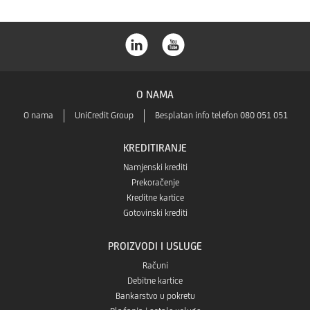
O NAMA
O nama
UniCredit Group
Besplatan info telefon 080 051 051
KREDITIRANJE
Namjenski krediti
Prekoračenje
Kreditne kartice
Gotovinski krediti
PROIZVODI I USLUGE
Računi
Debitne kartice
Bankarstvo u pokretu