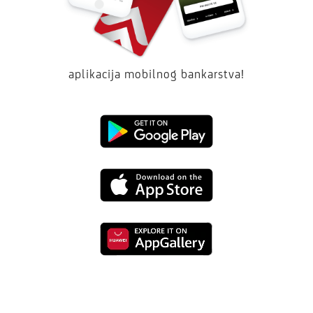
aplikacija mobilnog bankarstva!
Google
Play
App
Store
Huawei
Store