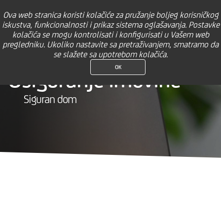
×
M-bank
Ova web stranica koristi kolačiće za pružanje boljeg korisničkog
UniCredit Bank Banja Luka
POGLEDAJ
BESPLATNO Preuzmi na Google Play
iskustva, funkcionalnosti i prikaz sistema oglašavanja. Postavke
kolačića se mogu kontrolisati i konfigurisati u Vašem web
OSIGURANJE
pregledniku. Ukoliko nastavite sa pretraživanjem, smatramo da
IMOVINE
se slažete sa upotrebom kolačića.
OK
Osiguranje imovine
Siguran dom