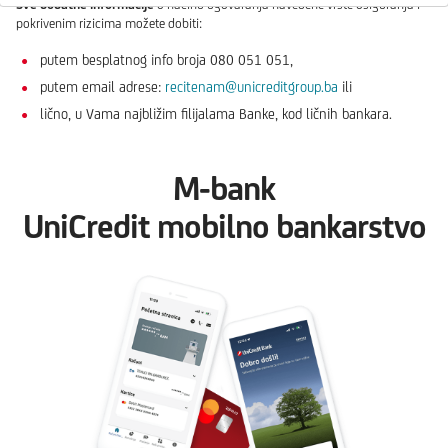
Sve dodatne informacije
o načinu ugovaranja navedene vrste osiguranja i
pokrivenim rizicima možete dobiti:
putem besplatnog info broja 080 051 051,
putem email adrese:
recitenam@unicreditgroup.ba
ili
lično, u Vama najbližim filijalama Banke, kod ličnih bankara.
M-bank
UniCredit mobilno bankarstvo