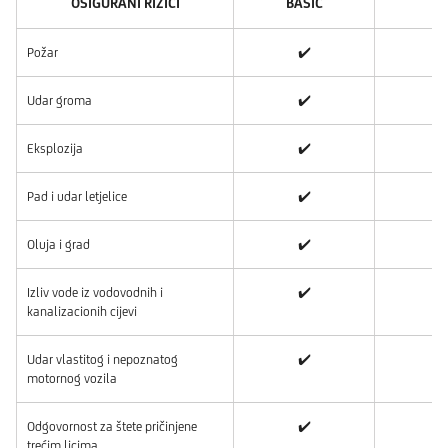
OSIGURANI RIZICI
BASIC
M
Požar
✔️
Udar groma
✔️
Eksplozija
✔️
Pad i udar letjelice
✔️
Oluja i grad
✔️
Izliv vode iz vodovodnih i
✔️
kanalizacionih cijevi
Udar vlastitog i nepoznatog
✔️
motornog vozila
Odgovornost za štete pričinjene
✔️
trećim licima