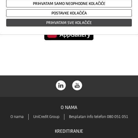
Play
PRIHVATAM SAMO NEOPHODNE KOLAČIĆE
App
POSTAVKE KOLAČIĆA
PRIHVATAM SVE KOLAČIĆE
Store
Huawei
Store
O NAMA
O nama
UniCredit Group
Besplatan info telefon 080 051 051
KREDITIRANJE