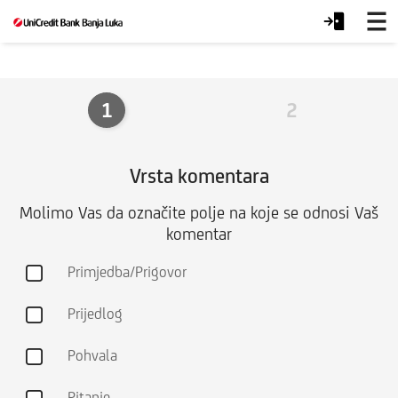
Recite
nam
1
2
Vrsta komentara
Molimo Vas da označite polje na koje se odnosi Vaš
komentar
Primjedba/Prigovor
Prijedlog
Pohvala
Pitanje