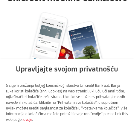
Upravljajte svojom privatnošću
S ciljem pružanja boljeg korisničkog iskustva Unicredit Bank a.d. Banja
Luka koristi kolačiće (eng. Cookies) na web stranici, uključujući analitičke,
aplikacija mobilnog bankarstva!
oglašivačke i kolačiće treće strane. Ukoliko se slažete s prihvatanjem svih
navedenih kolačića, kliknite na ''Prihvatam sve kolačiće'', u suprotnom
uvijek možete urediti saglasnost za kolačiće u ''Postavkama kolačića''. Više
informacija o kolačićima možete potražiti ovdje (on ‘’ovdje’’ please link this
web page:
ovdje
.
Google