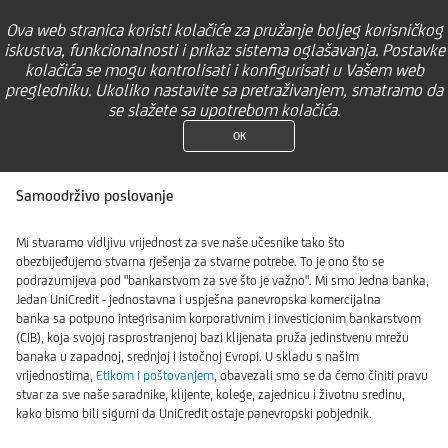
Samoodrživo
poslovanje
Ova web stranica koristi kolačiće za pružanje boljeg korisničkog
iskustva, funkcionalnosti i prikaz sistema oglašavanja. Postavke
kolačića se mogu kontrolisati i konfigurisati u Vašem web
pregledniku. Ukoliko nastavite sa pretraživanjem, smatramo da
se slažete sa upotrebom kolačića.
OK
Samoodrživo poslovanje
Mi stvaramo vidljivu vrijednost za sve naše učesnike tako što
obezbijeđujemo stvarna rješenja za stvarne potrebe. To je ono što se
podrazumijeva pod "bankarstvom za sve što je važno". Mi smo Jedna banka,
Jedan UniCredit - jednostavna i uspješna panevropska komercijalna
banka sa potpuno integrisanim korporativnim i investicionim bankarstvom
(CIB), koja svojoj rasprostranjenoj bazi klijenata pruža jedinstvenu mrežu
banaka u zapadnoj, srednjoj i istočnoj Evropi. U skladu s našim
vrijednostima,
Etikom i poštovanjem
, obavezali smo se da ćemo činiti pravu
stvar za sve naše saradnike, klijente, kolege, zajednicu i životnu sredinu,
kako bismo bili sigurni da UniCredit ostaje panevropski pobjednik.