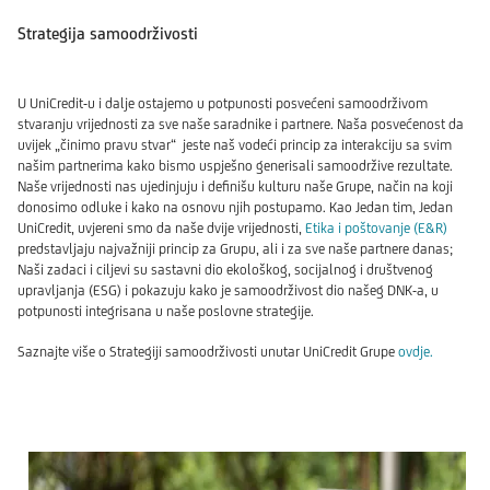
Strategija samoodrživosti
U UniCredit-u i dalje ostajemo u potpunosti posvećeni samoodrživom
stvaranju vrijednosti za sve naše saradnike i partnere. Naša posvećenost da
uvijek „činimo pravu stvar“ jeste naš vodeći princip za interakciju sa svim
našim partnerima kako bismo uspješno generisali samoodržive rezultate.
Naše vrijednosti nas ujedinjuju i definišu kulturu naše Grupe, način na koji
donosimo odluke i kako na osnovu njih postupamo. Kao Jedan tim, Jedan
UniCredit, uvjereni smo da naše dvije vrijednosti,
Etika i poštovanje (E&R)
predstavljaju najvažniji princip za Grupu, ali i za sve naše partnere danas;
Naši zadaci i ciljevi su sastavni dio ekološkog, socijalnog i društvenog
upravljanja (ESG) i pokazuju kako je samoodrživost dio našeg DNK-a, u
potpunosti integrisana u naše poslovne strategije.
Saznajte više o Strategiji samoodrživosti unutar UniCredit Grupe
ovdje.