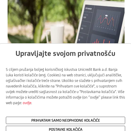
Upravljajte svojom privatnošću
S ciljem pružanja boljeg korisničkog iskustva Unicredit Bank a.d. Banja
Luka koristi kolačiće (eng. Cookies) na web stranici, uključujući analitičke,
oglašivačke i kolačiće treće strane. Ukoliko se slažete s prihvatanjem svih
navedenih kolačića, kliknite na ''Prihvatam sve kolačiće'', u suprotnom
uvijek možete urediti saglasnost za kolačiće u ''Postavkama kolačića''. Više
informacija o kolačićima možete potražiti ovdje (on ‘’ovdje’’ please link this
web page:
ovdje
.
Upravljanje samoodrživošću
PRIHVATAM SAMO NEOPHODNE KOLAČIĆE
POSTAVKE KOLAČIĆA