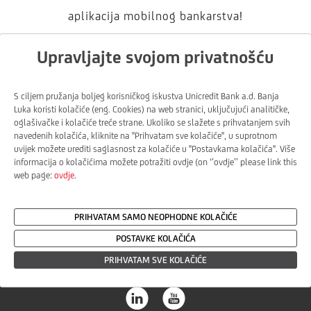
aplikacija mobilnog bankarstva!
Upravljajte svojom privatnošću
Google
S ciljem pružanja boljeg korisničkog iskustva Unicredit Bank a.d. Banja
Play
Luka koristi kolačiće (eng. Cookies) na web stranici, uključujući analitičke,
oglašivačke i kolačiće treće strane. Ukoliko se slažete s prihvatanjem svih
App
navedenih kolačića, kliknite na ''Prihvatam sve kolačiće'', u suprotnom
uvijek možete urediti saglasnost za kolačiće u ''Postavkama kolačića''. Više
Store
informacija o kolačićima možete potražiti ovdje (on ‘’ovdje’’ please link this
web page:
ovdje
.
Huawei
Store
PRIHVATAM SAMO NEOPHODNE KOLAČIĆE
POSTAVKE KOLAČIĆA
PRIHVATAM SVE KOLAČIĆE