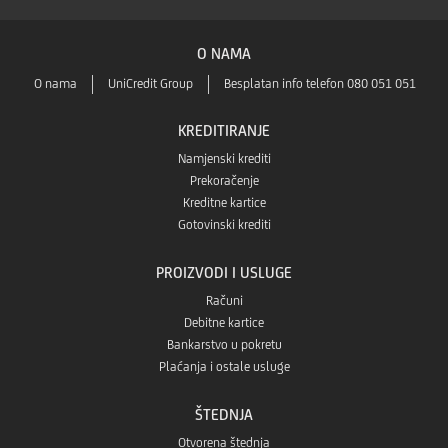
O NAMA
O nama
UniCredit Group
Besplatan info telefon 080 051 051
KREDITIRANJE
Namjenski krediti
Prekoračenje
Kreditne kartice
Gotovinski krediti
PROIZVODI I USLUGE
Računi
Debitne kartice
Bankarstvo u pokretu
Plaćanja i ostale usluge
ŠTEDNJA
Otvorena štednja