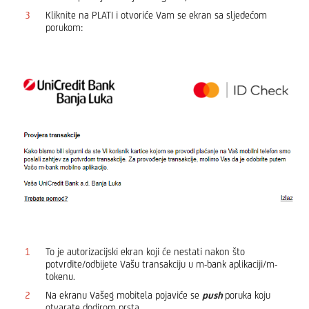
Kliknite na PLATI i otvoriće Vam se ekran sa sljedećom
porukom:
To je autorizacijski ekran koji će nestati nakon što
potvrdite/odbijete Vašu transakciju u m-bank aplikaciji/m-
tokenu.
Na ekranu Vašeg mobitela pojaviće se
push
poruka koju
otvarate dodirom prsta.