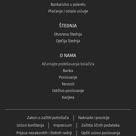
Bankarstvo u pokretu
Plaćanja i ostale usluge
ŠTEDNJA
Otvorena štednja
Dječija štednja
O NAMA
Ažurirajte podešavanja kolačića
Banka
Poslovanje
Novosti
Održivo poslovanje
Karijera
Zakon o zaštiti potrošača
Naknade i provizije
Uslovi korištenja
Impressum
Zaštita ličnih podataka
Prijava nezakonitih i štetnih radnji
Opšti uslovi poslovanja