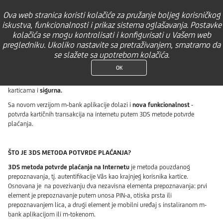
×
M-bank
Ova web stranica koristi kolačiće za pružanje boljeg korisničkog
UniCredit Bank Banja Luka
POGLEDAJ
BESPLATNO Preuzmi na Google Play
iskustva, funkcionalnosti i prikaz sistema oglašavanja. Postavke
kolačića se mogu kontrolisati i konfigurisati u Vašem web
Kupovina
pregledniku. Ukoliko nastavite sa pretraživanjem, smatramo da
putem
se slažete sa upotrebom kolačića.
interneta
OK
U današnje vrijeme sve češće kupujemo i tražimo stvari putem interneta.
Sama kupovina na internetu
praktična
je i lako se obavi, a s našim je
karticama i
sigurna.
Sa novom verzijom m-bank aplikacije dolazi i
nova funkcionalnost
-
potvrda kartičnih transakcija na internetu putem 3DS metode potvrde
plaćanja.
ŠTO JE 3DS METODA POTVRDE PLAĆANJA?
3DS metoda potvrde plaćanja na Internetu
je metoda pouzdanog
prepoznavanja, tj. autentifikacije Vâs kao krajnjeg korisnika kartice.
Osnovana je na povezivanju dva nezavisna elementa prepoznavanja: prvi
element je prepoznavanje putem unosa PIN-a, otiska prsta ili
prepoznavanjem lica, a drugi element je mobilni uređaj s instaliranom m-
bank aplikacijom ili m-tokenom.