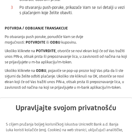
Po otvaranju push-poruke, prikazaće Vam se svi detalji u vezi
s plaćanjem koje želite obaviti.
POTVRDA / ODBIJANJE TRANSAKCIJE
Po otvaranju push poruke, ponudiće Vam se dvije
mogućnosti:
POTVRDITE
ili
ODBIJ
kupovinu.
Ukoliko kliknete na
POTVRDITE
, otvoriće se novi ekran koji će od Vas tražiti
unos PIN-a, otisak prsta ili prepoznavanje lica, u zavisnosti od načina na koji
se prijavljujete u m-ba aplikaciju/m-token.
Ukoliko kliknete na
ODBIJ
, pojaviće se pop-up prozor koji Vas pita da li ste
sigurni da želite odbiti plaćanje. Ukoliko ste kliknuli na OK, otvoriće se novi
ekran koji će od Vas tražiti unos PIN-a, otisak prsta ili prepoznavanje lica, u
zavisnosti od načina na koji se prijavljujete u m-bank aplikaciju/m-token.
Preuzmite uputstvo za plaćanje na internetu putem nove metode
Upravljajte svojom privatnošću
Uživajte u bržoj, lakšoj, ugodnijoj kupovini uz 3DS novu metodu potvrde
S ciljem pružanja boljeg korisničkog iskustva Unicredit Bank a.d. Banja
plaćanja na internetu i na siguran način obavljajte online transakcije svojim
Luka koristi kolačiće (eng. Cookies) na web stranici, uključujući analitičke,