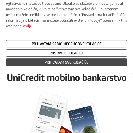
UniCredit platnim karticama.
oglašivačke i kolačiće treće strane. Ukoliko se slažete s prihvatanjem svih
navedenih kolačića, kliknite na ''Prihvatam sve kolačiće'', u suprotnom
uvijek možete urediti saglasnost za kolačiće u ''Postavkama kolačića''. Više
U slučaju da nemate ugovorenu m-bank uslugu, ljubazno molimo da se
informacija o kolačićima možete potražiti ovdje (on ‘’ovdje’’ please link this
javite u najbližu poslovnicu banke.
web page:
ovdje
.
Za sve dodatne informacije i pojašnjenja, pozovite naš kontakt centar na
besplatan info telefon 080 051 051.
PRIHVATAM SAMO NEOPHODNE KOLAČIĆE
POSTAVKE KOLAČIĆA
PRIHVATAM SVE KOLAČIĆE
M-bank
UniCredit mobilno bankarstvo