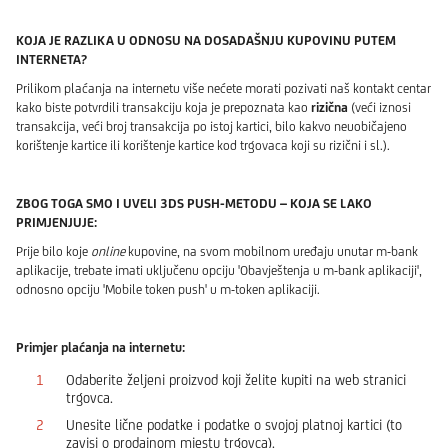
KOJA JE RAZLIKA U ODNOSU NA DOSADAŠNJU KUPOVINU PUTEM
INTERNETA?
Prilikom plaćanja na internetu više nećete morati pozivati naš kontakt centar
kako biste potvrdili transakciju koja je prepoznata kao
rizična
(veći iznosi
transakcija, veći broj transakcija po istoj kartici, bilo kakvo neuobičajeno
korištenje kartice ili korištenje kartice kod trgovaca koji su rizični i sl.).
ZBOG TOGA SMO I UVELI 3DS PUSH-METODU – KOJA SE LAKO
PRIMJENJUJE:
Prije bilo koje
online
kupovine, na svom mobilnom uređaju unutar m-bank
aplikacije, trebate imati uključenu opciju 'Obavještenja u m-bank aplikaciji',
odnosno opciju 'Mobile token push' u m-token aplikaciji.
Primjer plaćanja na internetu:
Odaberite željeni proizvod koji želite kupiti na web stranici
trgovca.
Unesite lične podatke i podatke o svojoj platnoj kartici (to
zavisi o prodajnom mjestu trgovca).